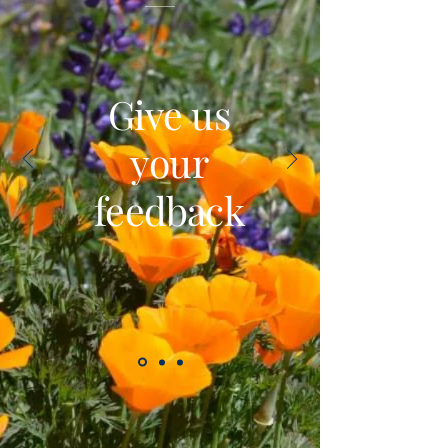
Give us
your
feedback