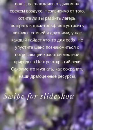
воды, наслаждаясь отдыхом на
свежем воздухе. Независимо от того,
хотите ли вы разбить лагерь,
поиграть в диск-гольф или устроить
пикник с семьей и друзьями, у нас
каждый найдет что-то для себя. Не
упустите шанс познакомиться с
потрясающей красотой местной
природы в Центре открытий реки
Сакраменто и узнать, как сохранить
наши драгоценные ресурсы.
Swipe for slideshow