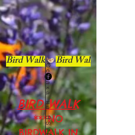
Bird Walk
Ссылка на RSVP
BIRD WALK
***NO
BIRDWALK IN