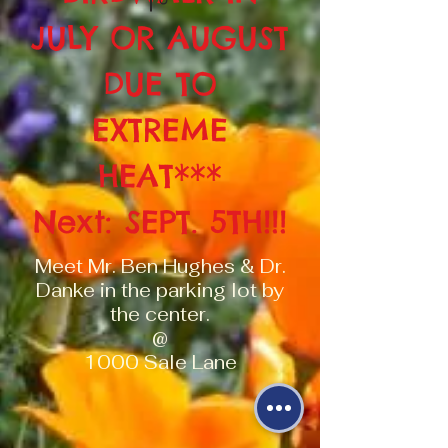
JULY OR AUGUST
DUE TO
EXTREME
HEAT***
Next: SEPT. 5TH!!!
Meet Mr. Ben Hughes & Dr.
Danke in the parking lot by
the center.
@
1000 Sale Lane