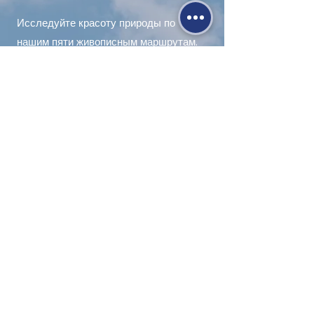
Исследуйте красоту природы по
нашим пяти живописным маршрутам.
Сделайте перерыв и отдохните на
наших скамейках, наблюдая за дикой
природой. Не пропустите
захватывающий вид на
величественные горы. Обязательно
добавьте в свой маршрут тропу Шаста
и
большой дуб
. Если вы планируете
путешествие, эти чудеса природы
обязательно стоит посетить!
530-527-1196

CENTER HOURS

MON - FRI
