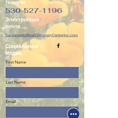
Телефон
530-527-1196
Электронная
почта
SacramentoRiverDiscoveryCenterInc.com
Социальные
медиа
First Name
Last Name
Email