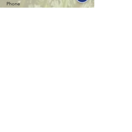
Phone
Message
Send
530-527-1196

CENTER HOURS

MON - FRI

9 AM to 1 PM
